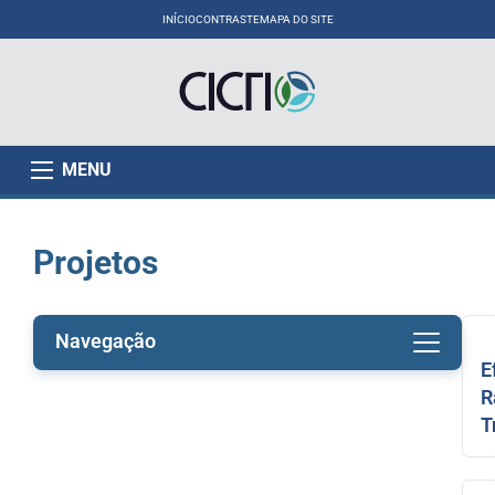
INÍCIO
CONTRASTE
MAPA DO SITE
MENU
Projetos
Navegação
E
R
T