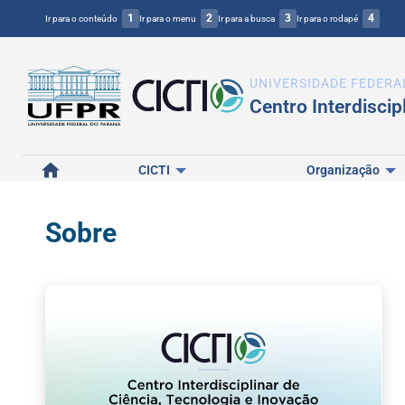
1
2
3
4
Ir para o conteúdo
Ir para o menu
Ir para a busca
Ir para o rodapé
UNIVERSIDADE FEDERA
Centro Interdiscip
Home
CICTI
Organização
Sobre