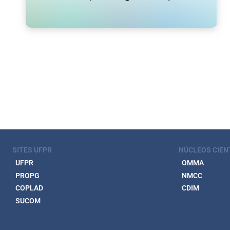
SITES UFPR
NÚCLEOS CIEN
UFPR
OMMA
PROPG
NMCC
COPLAD
CDIM
SUCOM