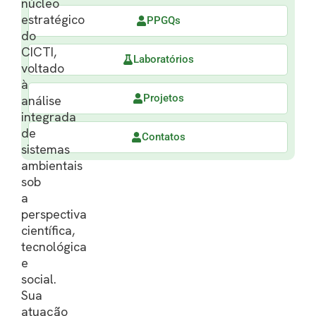
núcleo
estratégico
PPGQs
do
CICTI,
Laboratórios
voltado
à
Projetos
análise
integrada
de
Contatos
sistemas
ambientais
sob
a
perspectiva
científica,
tecnológica
e
social.
Sua
atuação