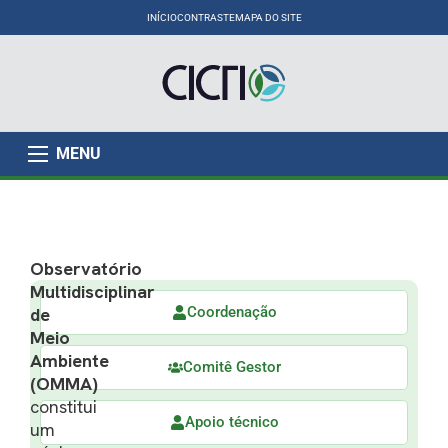
INÍCIO
CONTRASTE
MAPA DO SITE
MENU
Observatório
Multidisciplinar
Coordenação
de
Meio
Ambiente
Comitê Gestor
(OMMA)
constitui
Apoio técnico
um