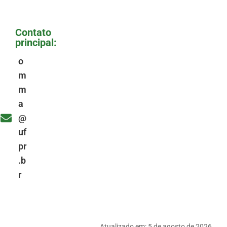
Contato
principal:
o
m
m
a
@
uf
pr
.b
r
Atualizado em:
5 de agosto de 2026