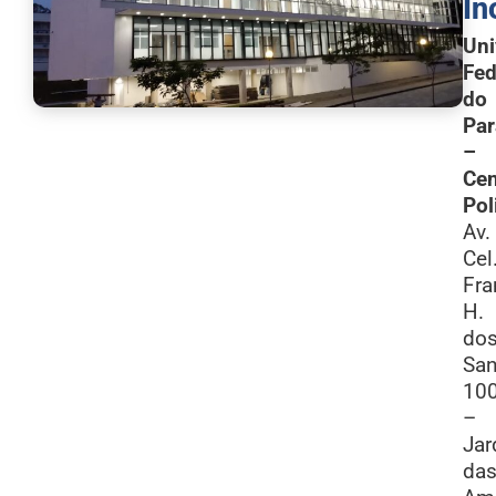
In
Uni
Fed
do
Par
–
Cen
Pol
Av.
Cel
Fra
H.
do
San
10
–
Jar
da