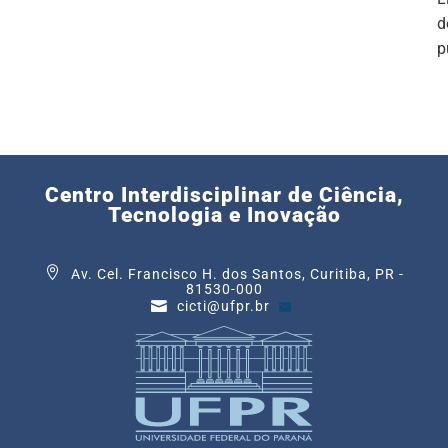
d
p
Centro Interdisciplinar de Ciência,
Tecnologia e Inovação
Av. Cel. Francisco H. dos Santos, Curitiba, PR -
81530-000
cicti@ufpr.br