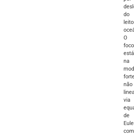
des
do
leito
oceâ
O
foco
está
na
mod
for
não
line
via
equ
de
Eule
com