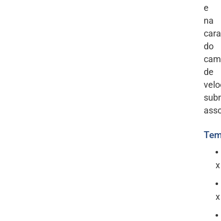
e
na
cara
do
cam
de
velo
sub
asso
Tem
x
x