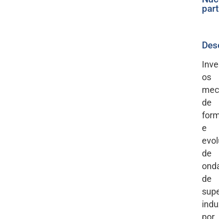
part
Des
Inve
os
mec
de
for
e
evo
de
ond
de
supe
indu
por