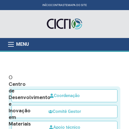
INÍCIO
CONTRASTE
MAPA DO SITE
MENU
O
Centro
de
Coordenação
Desenvolvimento
e
Inovação
Comitê Gestor
em
Materiais
Apoio técnico