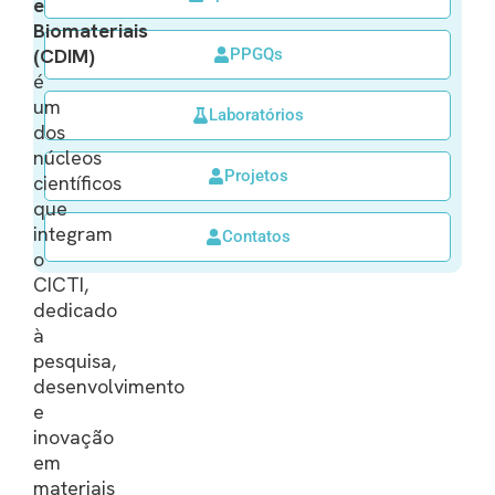
e
Biomateriais
(CDIM)
PPGQs
é
um
Laboratórios
dos
núcleos
Projetos
científicos
que
integram
Contatos
o
CICTI,
dedicado
à
pesquisa,
desenvolvimento
e
inovação
em
materiais