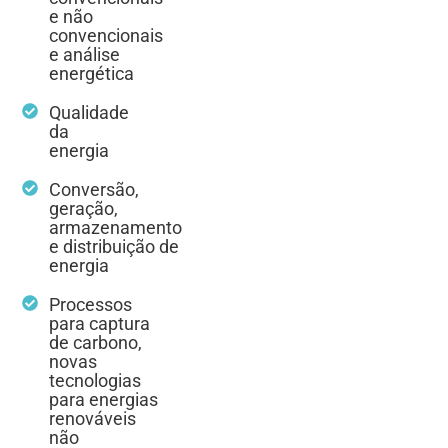
e não
convencionais
e análise
energética
Qualidade
da
energia
Conversão,
geração,
armazenamento
e distribuição de
energia
Processos
para captura
de carbono,
novas
tecnologias
para energias
renováveis
não