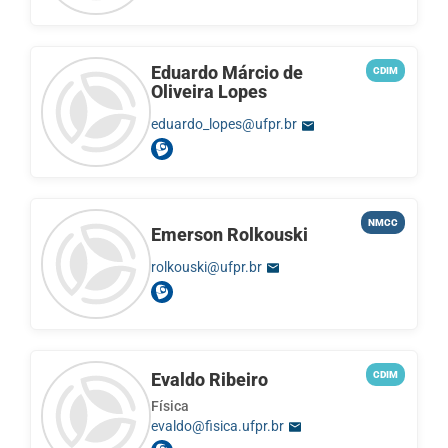
Eduardo Márcio de
CDIM
Oliveira Lopes
eduardo_lopes@ufpr.br
NMCC
Emerson Rolkouski
rolkouski@ufpr.br
Evaldo Ribeiro
CDIM
Física
evaldo@fisica.ufpr.br