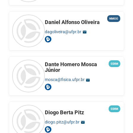
NMCC
Daniel Alfonso Oliveira
dagoliveira@ufpr.br
Dante Homero Mosca
CDIM
Júnior
mosca@fisica.ufpr.br
CDIM
Diogo Berta Pitz
diogo.pitz@ufpr.br