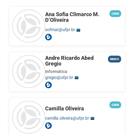
Ana Sofia Climarco M.
CDIM
D’Oliveira
sofmat@ufpr.br
Andre Ricardo Abed
NMCC
Gregio
Informática
gregio@ufpr.br
CDIM
Camilla Oliveira
camilla.oliveira@ufpr.br