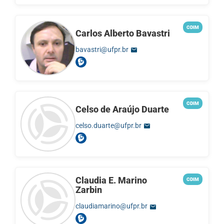
CDIM
Carlos Alberto Bavastri
bavastri@ufpr.br
CDIM
Celso de Araújo Duarte
celso.duarte@ufpr.br
Claudia E. Marino
CDIM
Zarbin
claudiamarino@ufpr.br