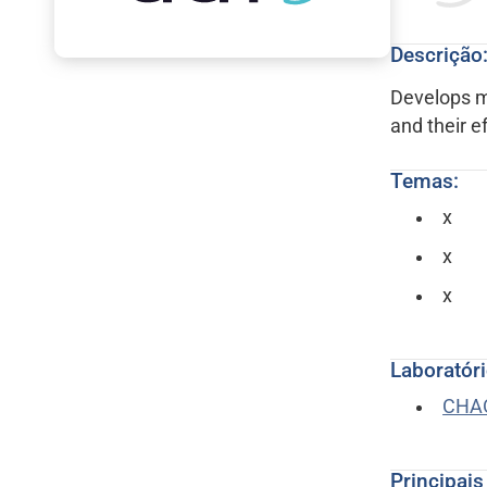
Descrição
Develops m
and their 
Temas:
x
x
x
Laboratóri
CHA
Principais