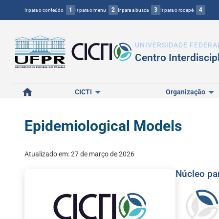
1
2
3
4
Ir para o conteúdo
Ir para o menu
Ir para a busca
Ir para o rodapé
UNIVERSIDADE FEDERA
Centro Interdiscip
Home
CICTI
Organização
Epidemiological Models
Atualizado em:
27 de março de 2026
Núcleo par