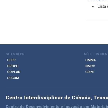
Lista
SITES UFPR
NÚCLEOS CIEN
UFPR
OMMA
PROPG
NMCC
COPLAD
CDIM
SUCOM
Centro Interdisciplinar de Ciência, Tecn
Centro de Desenvolvimento e Inovação em Materiais