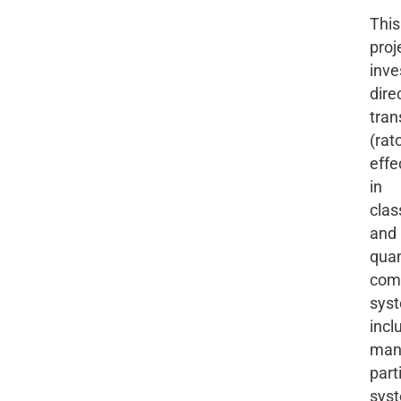
This
proj
inve
dire
tran
(rat
effe
in
clas
and
qua
com
sys
incl
man
part
sys