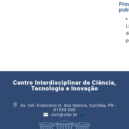
Prin
pub
L
d
p
Centro Interdisciplinar de Ciência,
Tecnologia e Inovação
Av. Cel. Francisco H. dos Santos, Curitiba, PR -
81530-000
cicti@ufpr.br