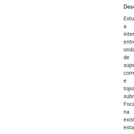
Des
Est
a
inte
entr
ond
de
supe
corr
e
topo
sub
Foc
na
exis
esta