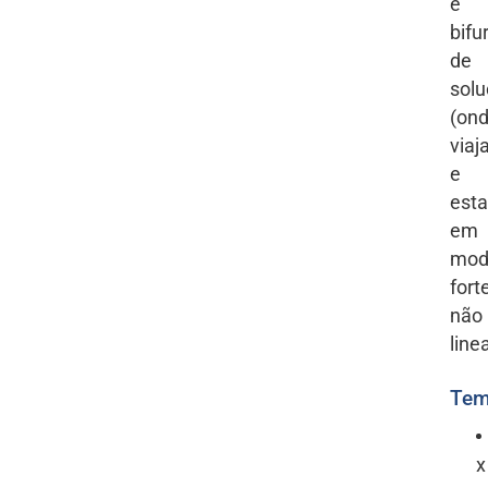
e
bifu
de
sol
(on
viaj
e
esta
em
mod
for
não
line
Tem
x