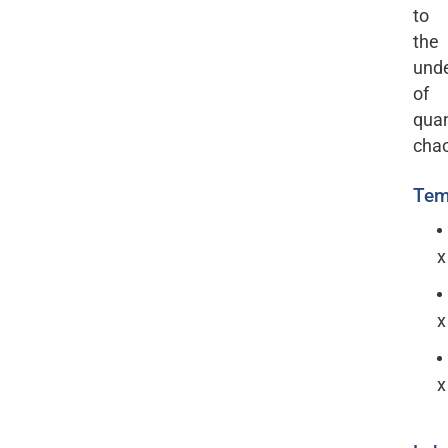
to
the
und
of
qua
cha
Tem
x
x
x