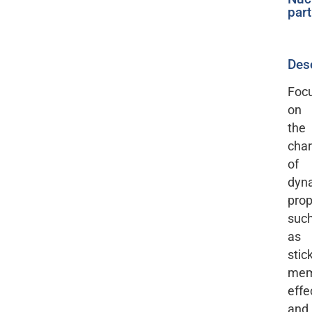
part
Des
Foc
on
the
char
of
dyn
prop
suc
as
stic
mem
effe
and