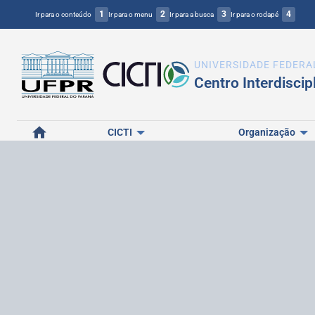
1
2
3
4
Ir para o conteúdo
Ir para o menu
Ir para a busca
Ir para o rodapé
UNIVERSIDADE FEDERA
Centro Interdiscip
Home
CICTI
Organização