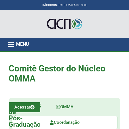
INÍCIO
CONTRASTE
MAPA DO SITE
MENU
Comitê Gestor do Núcleo
OMMA
Programas
OMMA
Acessar
de
Pós-
Coordenação
Graduação