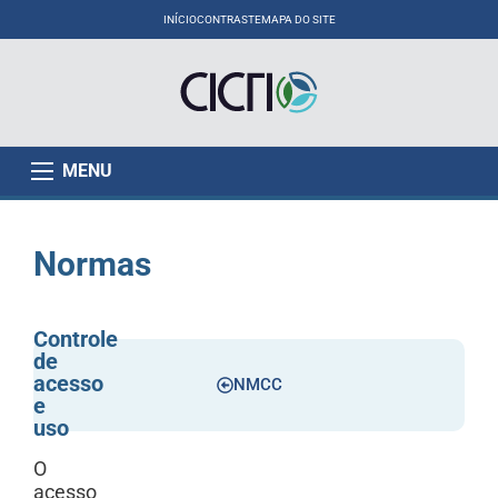
INÍCIO
CONTRASTE
MAPA DO SITE
MENU
Normas
Controle
de
acesso
NMCC
e
uso
O
acesso