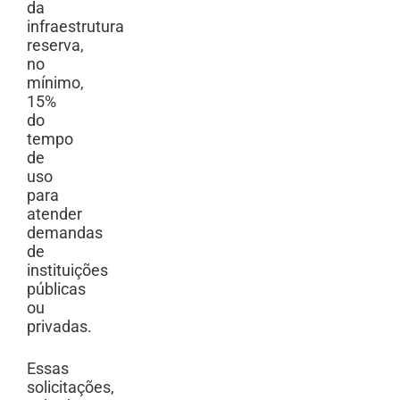
da
infraestrutura
reserva,
no
mínimo,
15%
do
tempo
de
uso
para
atender
demandas
de
instituições
públicas
ou
privadas.
Essas
solicitações,