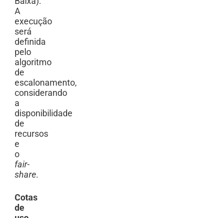
Baixa).
A
execução
será
definida
pelo
algoritmo
de
escalonamento,
considerando
a
disponibilidade
de
recursos
e
o
fair-
share
.
Cotas
de