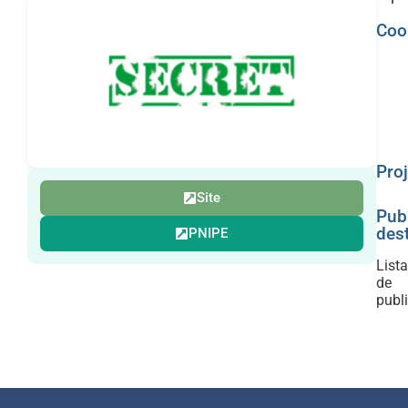
Coo
Proj
Site
Pub
des
PNIPE
Lista
de
publ