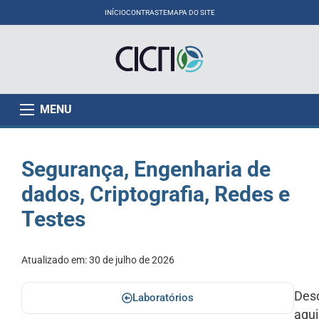
INÍCIO
CONTRASTE
MAPA DO SITE
MENU
Segurança, Engenharia de
dados, Criptografia, Redes e
Testes
Atualizado em:
30 de julho de 2026
Desc
Laboratórios
aqu