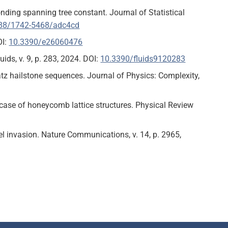
onding spanning tree constant. Journal of Statistical
88/1742-5468/adc4cd
OI:
10.3390/e26060476
ids, v. 9, p. 283, 2024. DOI:
10.3390/fluids9120283
atz hailstone sequences. Journal of Physics: Complexity,
ase of honeycomb lattice structures. Physical Review
l invasion. Nature Communications, v. 14, p. 2965,