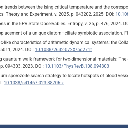
on trends between the Ising critical temperature and the corresp
s: Theory and Experiment, v. 2025, p. 043202, 2025. DOI:
10.10
ons in the EPR State Observables. Entropy, v. 26, p. 476, 2024. D
splacement of a unique diatom–ciliate symbiotic association. Flu
c-like characteristics of arithmetic dynamical systems: the Coll
015011, 2024. DOI:
10.1088/2632-072X/ad271f
ng quantum walk framework for two-dimensional materials: The c
, p. 094303, 2023. DOI:
10.1103/PhysRevB.108.094303
um sporozoite search strategy to locate hotspots of blood vesse
I:
10.1038/s41467-023-38706-z