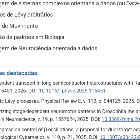
em de sistemas complexos orientada a dados (ou Data-
os de Lévy arbitrários
a de Movimento
o de padrões em Biologia
em de Neurociência orientada a dados
es destacadas:
ndent transport in long semiconductor heterostructures with Ras
116451, 2026. DOI:
10.1016/j.physe.2025.116451
tic Lévy processes. Physical Review E, v. 112, p. 044125, 2025. 
rizing stage-dependent neuromotor patterns in Drosophila mela
 in Neuroscience, v. 19, p. 1557624, 2025. DOI:
10.3389/fnins.2
pression control of β-oscillations: a proposal for dual-target 
ological Cybernetics, v. 119, p. 21, 2025. DOI:
10.1007/s00422-