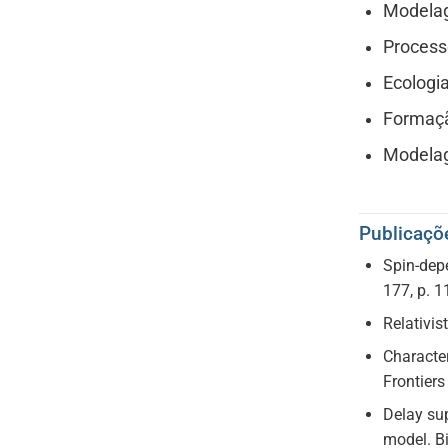
Modelag
Process
Ecologi
Formaçã
Modelag
Publicaçõ
Spin-depe
177, p. 
Relativis
Characte
Frontiers
Delay sup
model. Bi