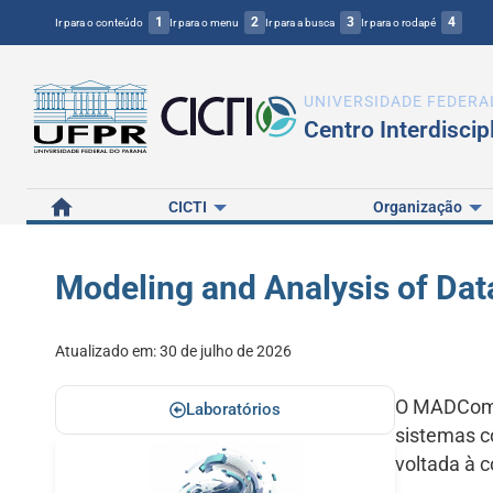
1
2
3
4
Ir para o conteúdo
Ir para o menu
Ir para a busca
Ir para o rodapé
UNIVERSIDADE FEDERA
Centro Interdiscip
Home
CICTI
Organização
Modeling and Analysis of Da
Atualizado em:
30 de julho de 2026
O MADCompl
Laboratórios
sistemas c
voltada à 