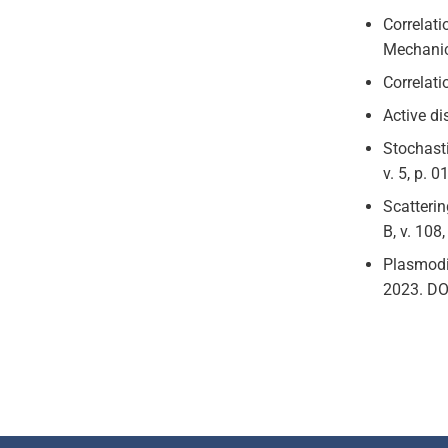
Correlati
Mechanic
Correlati
Active di
Stochasti
v. 5, p. 
Scatteri
B, v. 108
Plasmodi
2023. DO