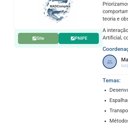
Priorizamo
comportame
teoria e o
A interaçã
Artificial,
Site
PNIPE
Coordena
Ma
luz
Temas:
Desenvo
Espalha
Transpo
Métodos