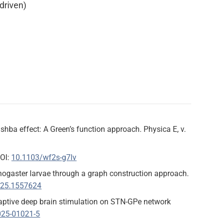
driven)
hba effect: A Green’s function approach. Physica E, v.
DOI:
10.1103/wf2s-g7lv
nogaster larvae through a graph construction approach.
025.1557624
adaptive deep brain stimulation on STN-GPe network
025-01021-5