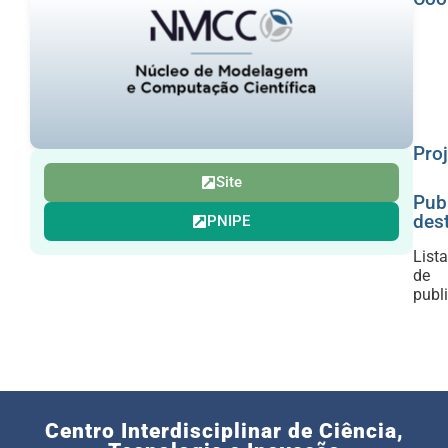
Proj
Site
Pub
des
PNIPE
Lista
de
publ
Centro Interdisciplinar de Ciência,