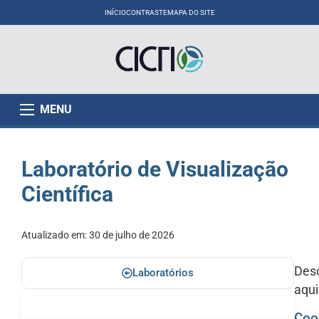
INÍCIO
CONTRASTE
MAPA DO SITE
MENU
Laboratório de Visualização
Científica
Atualizado em:
30 de julho de 2026
Desc
Laboratórios
aqu
Coo