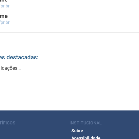
pr.br
ome
pr.br
es destacadas:
blicações…
TÍFICOS
INSTITUCIONAL
Sobre
Acessibilidade