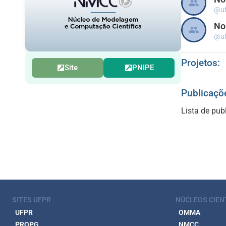
@uf
N
@uf
Projetos:
Site
PNIPE
Publicaçõ
Lista de pu
SITES UFPR
NÚCLEOS CIEN
UFPR
OMMA
PROPG
NMCC