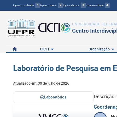
1
2
3
4
Ir para o conteúdo
Ir para o menu
Ir para a busca
Ir para o rodapé
UNIVERSIDADE FEDERA
Centro Interdiscip
Home
CICTI
Organização
Laboratório de Pesquisa em E
Atualizado em:
30 de julho de 2026
Descrição 
Laboratórios
Coordena
N