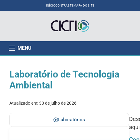
INÍCIO
CONTRASTE
MAPA DO SITE
MENU
Laboratório de Tecnologia
Ambiental
Atualizado em:
30 de julho de 2026
Desc
Laboratórios
aqu
Coo