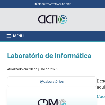
INÍCIO
CONTRASTE
MAPA DO SITE
MENU
Laboratório de Informática
Atualizado em:
30 de julho de 2026
Desc
Laboratórios
aqu
Coo