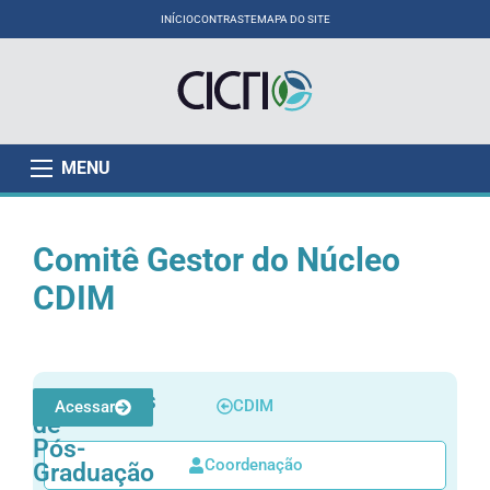
INÍCIO
CONTRASTE
MAPA DO SITE
MENU
Comitê Gestor do Núcleo
CDIM
Programas
CDIM
Acessar
de
Pós-
Coordenação
Graduação