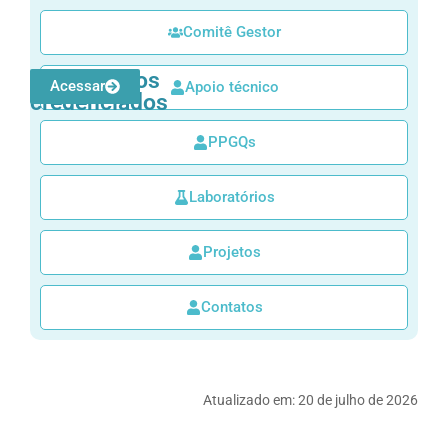
Comitê Gestor
Laboratórios
Acessar
Apoio técnico
credenciados
PPGQs
Laboratórios
Projetos
Contatos
Atualizado em:
20 de julho de 2026