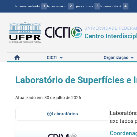
1
2
3
4
Ir para o conteúdo
Ir para o menu
Ir para a busca
Ir para o rodapé
UNIVERSIDADE FEDERA
Centro Interdiscip
Home
CICTI
Organização
Laboratório de Superfícies e 
Atualizado em:
30 de julho de 2026
Laboratório
Laboratórios
excitados p
Coordena