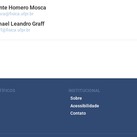
nte Homero Mosca
ca@fisica.ufpr.br
mael Leandro Graff
ff@fisica.ufpr.br
TÍFICOS
INSTITUCIONAL
Sobre
Acessibilidade
Contato