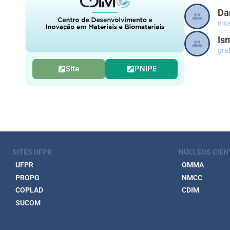
Da
mos
Is
gra
Site
PNIPE
SITES UFPR
NÚCLEOS CIEN
UFPR
OMMA
PROPG
NMCC
COPLAD
CDIM
SUCOM