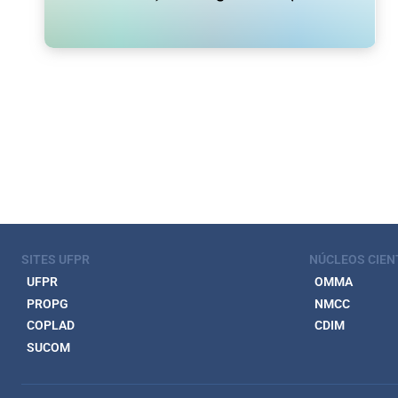
SITES UFPR
NÚCLEOS CIEN
UFPR
OMMA
PROPG
NMCC
COPLAD
CDIM
SUCOM