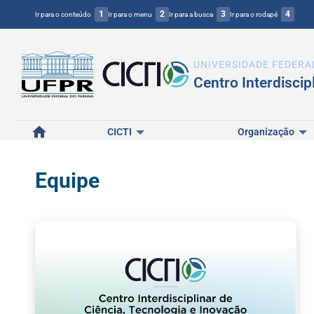
1
2
3
4
Ir para o conteúdo
Ir para o menu
Ir para a busca
Ir para o rodapé
UNIVERSIDADE FEDERA
Centro Interdiscip
Home
CICTI
Organização
Equipe