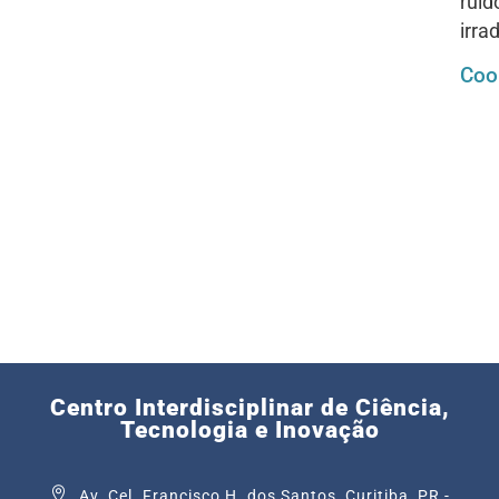
ruíd
irra
Coo
Centro Interdisciplinar de Ciência,
Tecnologia e Inovação
Av. Cel. Francisco H. dos Santos, Curitiba, PR -