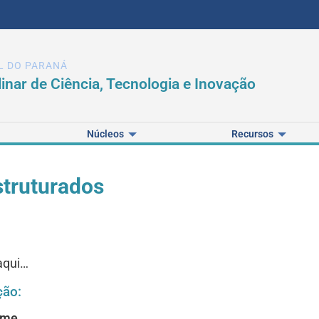
L DO PARANÁ
linar de Ciência, Tecnologia e Inovação
Núcleos
Recursos
struturados
aqui…
ção:
ome