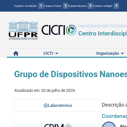
1
2
3
4
Ir para o conteúdo
Ir para o menu
Ir para a busca
Ir para o rodapé
UNIVERSIDADE FEDERA
Centro Interdiscip
Home
CICTI
Organização
Grupo de Dispositivos Nanoe
Atualizado em:
30 de julho de 2026
Descrição 
Laboratórios
Coordena
N