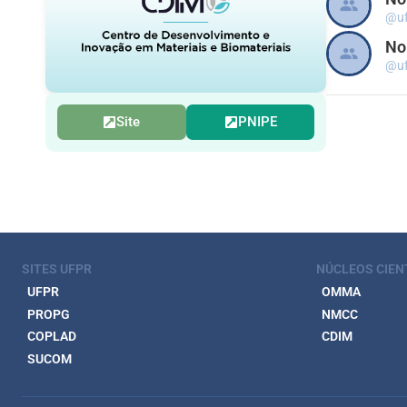
@uf
N
@uf
Site
PNIPE
SITES UFPR
NÚCLEOS CIEN
UFPR
OMMA
PROPG
NMCC
COPLAD
CDIM
SUCOM